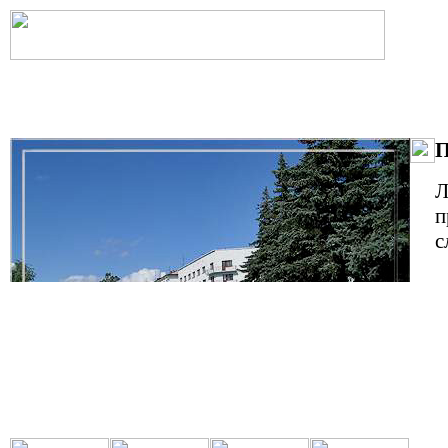
П
Л
п
с